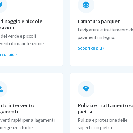
rdinaggio e piccole
Lamatura parquet
razioni
Levigatura e trattamento d
 del verde e piccoli
pavimenti in legno.
rventi di manutenzione.
Scopri di più ›
i di più ›
nto intervento
Pulizia e trattamento s
agamenti
pietra
rventi rapidi per allagamenti
Pulizia e protezione delle
mergenze idriche.
superfici in pietra.