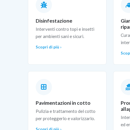
Disinfestazione
Gia
ripa
Interventi contro topi e insetti
Cura
per ambienti sani e sicuri.
inte
Scopri di più ›
Scopr
Pavimentazioni in cotto
Pro
all
Pulizia e trattamento del cotto
Inte
per proteggerlo e valorizzarlo.
ed e
Scopri di più ›